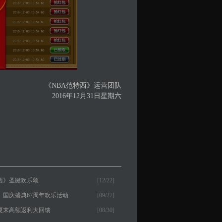
《NBA范特西》运营团队
2016年12月31日星期六
特西》圣诞欢乐颂
[12/22]
》国庆盛典67周年欢乐活动
[09/27]
西夏末高额返利大回馈
[08/30]