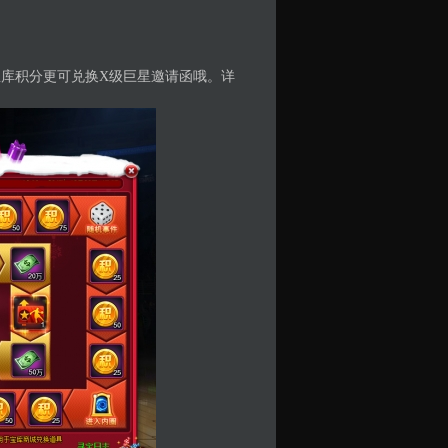
库积分更可兑换X级巨星邀请函哦。详